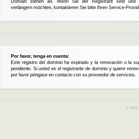
Domain stehen an. Wenn Sie der Registrant sind und di
verlängern möchten, kontaktieren Sie bitte Ihren Service-Provid
Por favor, tenga en cuenta:
Este registro del dominio ha expirado y la renovación o la su
pendiente. Si usted es el registrante de dominio y quiere reno
por favor póngase en contacto con su proveedor de servicios.
© 2026