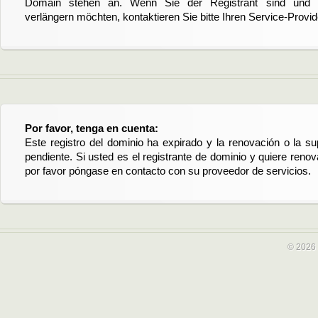
Domain stehen an. Wenn Sie der Registrant sind und di
verlängern möchten, kontaktieren Sie bitte Ihren Service-Provid
Por favor, tenga en cuenta:
Este registro del dominio ha expirado y la renovación o la su
pendiente. Si usted es el registrante de dominio y quiere reno
por favor póngase en contacto con su proveedor de servicios.
© 2026